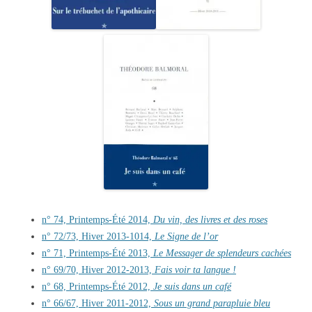
n° 74, Printemps-Été 2014,
Du vin, des livres et des roses
n° 72/73, Hiver 2013-1014,
Le Signe de l’or
n° 71, Printemps-Été 2013,
Le Messager de splendeurs cachées
n° 69/70, Hiver 2012-2013,
Fais voir ta langue !
n° 68, Printemps-Été 2012,
Je suis dans un café
n° 66/67, Hiver 2011-2012,
Sous un grand parapluie bleu