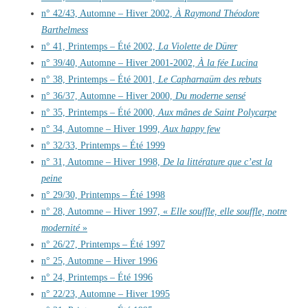
n° 42/43, Automne – Hiver 2002,
À Raymond Théodore
Barthelmess
n° 41, Printemps – Été 2002,
La Violette de Dürer
n° 39/40, Automne – Hiver 2001-2002,
À la fée Lucina
n° 38, Printemps – Été 2001,
Le Capharnaüm des rebuts
n° 36/37, Automne – Hiver 2000,
Du moderne sensé
n° 35, Printemps – Été 2000,
Aux mânes de Saint Polycarpe
n° 34, Automne – Hiver 1999,
Aux happy few
n° 32/33, Printemps – Été 1999
n° 31, Automne – Hiver 1998,
De la littérature que c’est la
peine
n° 29/30, Printemps – Été 1998
n° 28, Automne – Hiver 1997, «
Elle souffle, elle souffle, notre
modernité
»
n° 26/27, Printemps – Été 1997
n° 25, Automne – Hiver 1996
n° 24, Printemps – Été 1996
n° 22/23, Automne – Hiver 1995