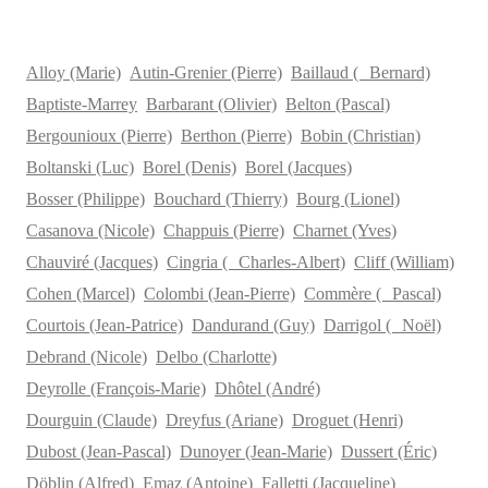
Alloy (Marie)
Autin-Grenier (Pierre)
Baillaud ( Bernard)
Baptiste-Marrey
Barbarant (Olivier)
Belton (Pascal)
Bergounioux (Pierre)
Berthon (Pierre)
Bobin (Christian)
Boltanski (Luc)
Borel (Denis)
Borel (Jacques)
Bosser (Philippe)
Bouchard (Thierry)
Bourg (Lionel)
Casanova (Nicole)
Chappuis (Pierre)
Charnet (Yves)
Chauviré (Jacques)
Cingria ( Charles-Albert)
Cliff (William)
Cohen (Marcel)
Colombi (Jean-Pierre)
Commère ( Pascal)
Courtois (Jean-Patrice)
Dandurand (Guy)
Darrigol ( Noël)
Debrand (Nicole)
Delbo (Charlotte)
Deyrolle (François-Marie)
Dhôtel (André)
Dourguin (Claude)
Dreyfus (Ariane)
Droguet (Henri)
Dubost (Jean-Pascal)
Dunoyer (Jean-Marie)
Dussert (Éric)
Döblin (Alfred)
Emaz (Antoine)
Falletti (Jacqueline)