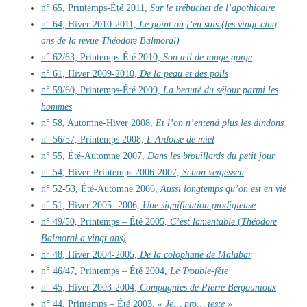
n° 65, Printemps-Été 2011,
Sur le trébuchet de l’apothicaire
n° 64, Hiver 2010-2011,
Le point où j’en suis (les vingt-cinq
ans de la revue
Théodore Balmoral
)
n° 62/63, Printemps-Été 2010,
Son œil de rouge-gorge
n° 61, Hiver 2009-2010,
De la peau et des poils
n° 59/60, Printemps-Été 2009,
La beauté du séjour parmi les
hommes
n° 58, Automne-Hiver 2008,
Et l’on n’entend plus les dindons
n° 56/57, Printemps 2008,
L’Ardoise de miel
n° 55, Été-Automne 2007,
Dans les brouillards du petit jour
n° 54, Hiver-Printemps 2006-2007,
Schon vergessen
n° 52-53, Été-Automne 2006,
Aussi longtemps qu’on est en vie
n° 51, Hiver 2005- 2006,
Une signification prodigieuse
n° 49/50, Printemps – Été 2005,
C’est lamentable
(
Théodore
Balmoral
a vingt ans)
n° 48, Hiver 2004-2005,
De la colophane de Malabar
n° 46/47, Printemps – Été 2004,
Le Trouble-fête
n° 45, Hiver 2003-2004,
Compagnies de Pierre Bergounioux
n° 44, Printemps – Été 2003,
« Je… pro… teste »