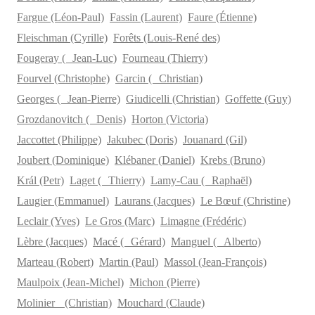
Fargue (Léon-Paul)
Fassin (Laurent)
Faure (Étienne)
Fleischman (Cyrille)
Forêts (Louis-René des)
Fougeray ( Jean-Luc)
Fourneau (Thierry)
Fourvel (Christophe)
Garcin ( Christian)
Georges ( Jean-Pierre)
Giudicelli (Christian)
Goffette (Guy)
Grozdanovitch ( Denis)
Horton (Victoria)
Jaccottet (Philippe)
Jakubec (Doris)
Jouanard (Gil)
Joubert (Dominique)
Klébaner (Daniel)
Krebs (Bruno)
Král (Petr)
Laget ( Thierry)
Lamy-Cau ( Raphaël)
Laugier (Emmanuel)
Laurans (Jacques)
Le Bœuf (Christine)
Leclair (Yves)
Le Gros (Marc)
Limagne (Frédéric)
Lèbre (Jacques)
Macé ( Gérard)
Manguel ( Alberto)
Marteau (Robert)
Martin (Paul)
Massol (Jean-François)
Maulpoix (Jean-Michel)
Michon (Pierre)
Molinier (Christian)
Mouchard (Claude)