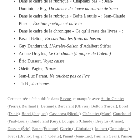
Dans le cadre de la rubrique « Chapeaux bas » : Jean-
Dominique Rey,
Du silence de Jouve au sourire de Sima
Dans le cadre de la rubrique « Boîte à outils » : Jean-Claude
Pinson,
Écriture poétique et naïveté
Dans le cadre de la chronique « Ce qu’il reste des livres » :
Pascal Belton,
En cueillant les fruits du hasard
Guy Dandurand,
L’Arrière-Saison
d’Adalbert Stifter
Ariane Dreyfus,
Le Cri chanté (à propos de Colette)
Éric Dussert,
Voyez caisse
Odette Pagier,
Traces
Jean-Luc Parant,
Ne touchez pas ce livre
Th.B.,
Jerricanes
.
Cette entrée a été publiée dans
Revue
, et marquée avec
Autin-Grenier
(Pierre)
,
Baillaud ( Bernard)
,
Barbarant (Olivier)
,
Belton (Pascal)
,
Borel
(Denis)
,
Borel (Jacques)
,
Casanova (Nicole)
,
Chénetier (Marc)
,
Couchoud
(Paul-Louis)
,
Dandurand (Guy)
,
Dourguin (Claude)
,
Dreyfus (Ariane)
,
Dussert (Éric)
,
Faure (Étienne)
,
Garcin ( Christian)
,
Joubert (Dominique)
,
Krebs (Bruno)
,
Pagier ( Odette)
,
Parant (Jean-Luc)
,
Paulhan (Jean)
,
Pinson