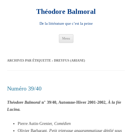
Aller
au
contenu
Théodore Balmoral
De la littérature que c’est la peine
Menu
ARCHIVES PAR ÉTIQUETTE :
DREYFUS (ARIANE)
Numéro 39/40
Théodore Balmoral
n° 39/40, Automne-Hiver 2001-2002,
À la fée
Lucina.
Pierre Autin-Grenier,
Comédien
Olivier Barbarant,
Petit triptyque anagrammatique déplié sous