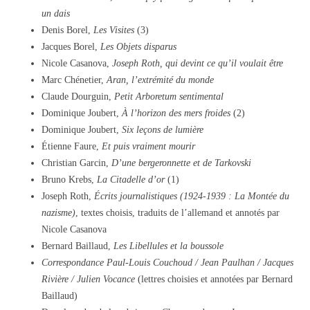
un dais
Denis Borel,
Les Visites
(3)
Jacques Borel,
Les Objets disparus
Nicole Casanova,
Joseph Roth, qui devint ce qu’il voulait être
Marc Chénetier,
Aran, l’extrémité du monde
Claude Dourguin,
Petit Arboretum sentimental
Dominique Joubert,
À l’horizon des mers froides
(2)
Dominique Joubert,
Six leçons de lumière
Étienne Faure,
Et puis vraiment mourir
Christian Garcin,
D’une bergeronnette et de Tarkovski
Bruno Krebs,
La Citadelle d’or
(1)
Joseph Roth,
Écrits journalistiques (1924-1939 : La Montée du
nazisme)
, textes choisis, traduits de l’allemand et annotés par
Nicole Casanova
Bernard Baillaud,
Les Libellules et la boussole
Correspondance Paul-Louis Couchoud / Jean Paulhan / Jacques
Rivière / Julien Vocance
(lettres choisies et annotées par Bernard
Baillaud)