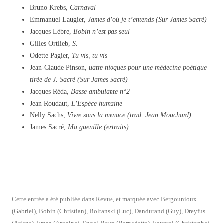
Bruno Krebs,
Carnaval
Emmanuel Laugier,
James d’où je t’entends (Sur James Sacré)
Jacques Lèbre,
Bobin n’est pas seul
Gilles Ortlieb,
S.
Odette Pagier,
Tu vis, tu vis
Jean-Claude Pinson,
uatre nioques pour une médecine poétique
tirée de J. Sacré (Sur James Sacré)
Jacques Réda,
Basse ambulante n°2
Jean Roudaut,
L’Espèce humaine
Nelly Sachs,
Vivre sous la menace (trad. Jean Mouchard)
James Sacré,
Ma guenille (extraits)
Cette entrée a été publiée dans
Revue
, et marquée avec
Bergounioux
(Gabriel)
,
Bobin (Christian)
,
Boltanski (Luc)
,
Dandurand (Guy)
,
Dreyfus
(Ariane)
,
Emaz (Antoine)
,
Engel-Roux (Bernadette)
,
Fourvel (Christophe)
,