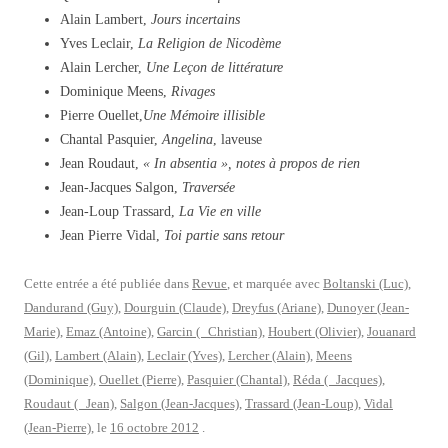
Alain Lambert,
Jours incertains
Yves Leclair,
La Religion de Nicodème
Alain Lercher,
Une Leçon de littérature
Dominique Meens,
Rivages
Pierre Ouellet,
Une Mémoire illisible
Chantal Pasquier,
Angelina
, laveuse
Jean Roudaut,
« In absentia », notes à propos de rien
Jean-Jacques Salgon,
Traversée
Jean-Loup Trassard,
La Vie en ville
Jean Pierre Vidal,
Toi partie sans retour
Cette entrée a été publiée dans
Revue
, et marquée avec
Boltanski (Luc)
,
Dandurand (Guy)
,
Dourguin (Claude)
,
Dreyfus (Ariane)
,
Dunoyer (Jean-
Marie)
,
Emaz (Antoine)
,
Garcin ( Christian)
,
Houbert (Olivier)
,
Jouanard
(Gil)
,
Lambert (Alain)
,
Leclair (Yves)
,
Lercher (Alain)
,
Meens
(Dominique)
,
Ouellet (Pierre)
,
Pasquier (Chantal)
,
Réda ( Jacques)
,
Roudaut ( Jean)
,
Salgon (Jean-Jacques)
,
Trassard (Jean-Loup)
,
Vidal
(Jean-Pierre)
, le
16 octobre 2012
.