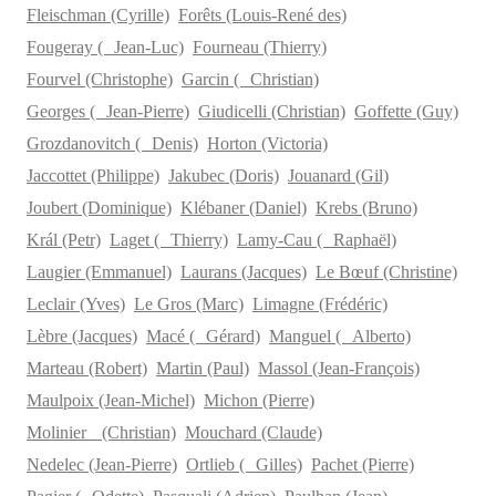
Fleischman (Cyrille)
Forêts (Louis-René des)
Fougeray ( Jean-Luc)
Fourneau (Thierry)
Fourvel (Christophe)
Garcin ( Christian)
Georges ( Jean-Pierre)
Giudicelli (Christian)
Goffette (Guy)
Grozdanovitch ( Denis)
Horton (Victoria)
Jaccottet (Philippe)
Jakubec (Doris)
Jouanard (Gil)
Joubert (Dominique)
Klébaner (Daniel)
Krebs (Bruno)
Král (Petr)
Laget ( Thierry)
Lamy-Cau ( Raphaël)
Laugier (Emmanuel)
Laurans (Jacques)
Le Bœuf (Christine)
Leclair (Yves)
Le Gros (Marc)
Limagne (Frédéric)
Lèbre (Jacques)
Macé ( Gérard)
Manguel ( Alberto)
Marteau (Robert)
Martin (Paul)
Massol (Jean-François)
Maulpoix (Jean-Michel)
Michon (Pierre)
Molinier (Christian)
Mouchard (Claude)
Nedelec (Jean-Pierre)
Ortlieb ( Gilles)
Pachet (Pierre)