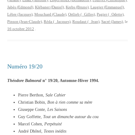
Jabès (Edmond)
,
Klébaner (Daniel)
,
Krebs (Bruno)
,
Laugier (Emmanuel)
,
Lèbre (Jacques)
,
Mouchard (Claude)
,
Ortlieb ( Gilles)
,
Pagier ( Odette)
,
Pinson (Jean-Claude)
,
Réda ( Jacques)
,
Roudaut ( Jean)
,
Sacré (James)
, le
16 octobre 2012
.
Numéro 19/20
Théodore Balmoral
n° 19/20, Automne-Hiver 1994.
Pierre Berthon,
Sale Cahier
Christian Bobin,
Bon à rien comme sa mère
Giuseppe Conte,
Les Saisons
Guy Goffette,
Tout un dimanche autour du cou
Marcel Cohen,
Perpétuité
André Dhôtel,
Textes inédits