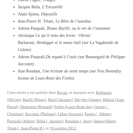
Jacques Réda,
L’Encastillé
Alain Spiess,
Dépouille
Jean-Pierre H. Tétart,
Le Rêve de l’autobus
Adrien Pasquali,
Bruno Barilli, ou le ver de l’insomnie
chronique Ce qu’il reste des livres : Olivier
Barbarant,
Heidegger et le music-hall (sur
La Vagabonde
de
Colette)
Adrien Pasquali,
Du regard à l’ouïe (sur
Beauregard
de Philippe
Jaccottet)
Jean Roudaut,
Une écriture de notre temps (sur Yves Bonnefoy
lecteur de Louis-René des Forêts)
Cette entrée a été publiée dans
Revue
, et marquée avec
Barbarant
(Olivier)
,
Barilli (Bruno)
,
Borel (Jacques)
,
Dreyfus (Ariane)
,
Dubost (Jean-
Pascal)
,
Dumortier (Bernard)
,
Forêts (Louis-René des)
,
Garcin (
Christian)
,
Jaccottet (Philippe)
,
Lèbre (Jacques)
,
Pagier ( Odette)
,
Pasquali (Adrien)
,
Réda ( Jacques)
,
Roudaut ( Jean)
,
Spiess (Alain)
,
Tétart ( Jean-Pierre H.)
, le
16 octobre 2012
.