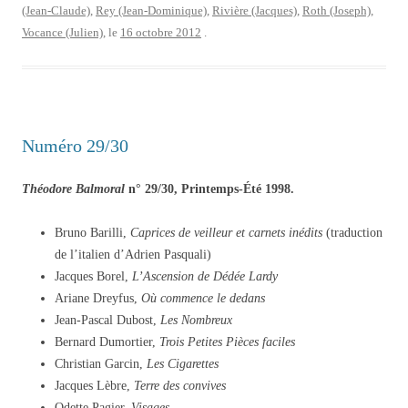
(Jean-Claude)
,
Rey (Jean-Dominique)
,
Rivière (Jacques)
,
Roth (Joseph)
,
Vocance (Julien)
, le
16 octobre 2012
.
Numéro 29/30
Théodore Balmoral
n° 29/30, Printemps-Été 1998.
Bruno Barilli,
Caprices de veilleur et carnets inédits
(traduction
de l’italien d’Adrien Pasquali)
Jacques Borel,
L’Ascension de Dédée Lardy
Ariane Dreyfus,
Où commence le dedans
Jean-Pascal Dubost,
Les Nombreux
Bernard Dumortier,
Trois Petites Pièces faciles
Christian Garcin,
Les Cigarettes
Jacques Lèbre,
Terre des convives
Odette Pagier,
Visages