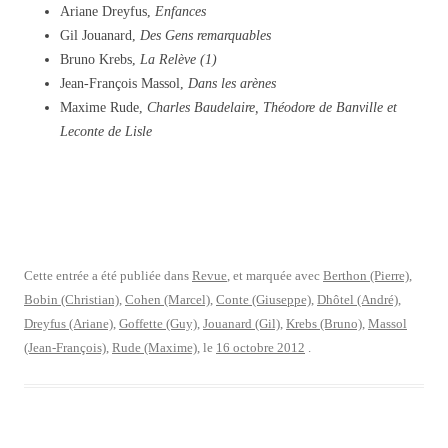
Ariane Dreyfus,
Enfances
Gil Jouanard,
Des Gens remarquables
Bruno Krebs,
La Relève (1)
Jean-François Massol,
Dans les arènes
Maxime Rude,
Charles Baudelaire, Théodore de Banville et
Leconte de Lisle
Cette entrée a été publiée dans
Revue
, et marquée avec
Berthon (Pierre)
,
Bobin (Christian)
,
Cohen (Marcel)
,
Conte (Giuseppe)
,
Dhôtel (André)
,
Dreyfus (Ariane)
,
Goffette (Guy)
,
Jouanard (Gil)
,
Krebs (Bruno)
,
Massol
(Jean-François)
,
Rude (Maxime)
, le
16 octobre 2012
.