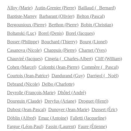
Alloy (Marie)
Autin-Grenier (Pierre)
Baillaud ( Bernard)
Baptiste-Marrey
Barbarant (Olivier)
Belton (Pascal)
Bergounioux (Pierre)
Berthon (Pierre)
Bobin (Christian)
Boltanski (Luc)
Borel (Denis)
Borel (Jacques)
Bosser (Philippe)
Bouchard (Thierry)
Bourg (Lionel)
Casanova (Nicole)
Chappuis (Pierre)
Charnet (Yves)
Chauviré (Jacques)
Cingria ( Charles-Albert)
Cliff (William)
Cohen (Marcel)
Colombi (Jean-Pierre)
Commère ( Pascal)
Courtois (Jean-Patrice)
Dandurand (Guy)
Darrigol ( Noël)
Debrand (Nicole)
Delbo (Charlotte)
Deyrolle (François-Marie)
Dhôtel (André)
Dourguin (Claude)
Dreyfus (Ariane)
Droguet (Henri)
Dubost (Jean-Pascal)
Dunoyer (Jean-Marie)
Dussert (Éric)
Döblin (Alfred)
Emaz (Antoine)
Falletti (Jacqueline)
Fargue (Léon-Paul)
Fassin (Laurent)
Faure (Étienne)