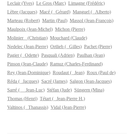
Leclair (Yves)
Le Gros (Marc)
Limagne (Frédéric)
Lèbre (Jacques)
Macé ( Gérard)
Manguel ( Alberto)
Marteau (Robert)
Martin (Paul)
Massol (Jean-François)
Maulpoix (Jean-Michel)
Michon (Pierre)
Molinier (Christian)
Mouchard (Claude)
Nedelec (Jean-Pierre)
Ortlieb ( Gilles)
Pachet (Pierre)
Pagier ( Odette)
Pasquali (Adrien)
Paulhan (Jean)
Pinson (Jean-Claude)
Ramuz (Charles-Ferdinand)
Rey (Jean-Dominique)
Roudaut ( Jean)
Roux (Paul de)
Réda ( Jacques)
Sacré (James)
Salgon (Jean-Jacques)
Sarré ( Jean-Luc)
Stéfan (Jude)
Süngern (Mina)
Thomas (Henri)
Tétart ( Jean-Pierre H.)
Valtinos ( Thanassis)
Vidal (Jean-Pierre)