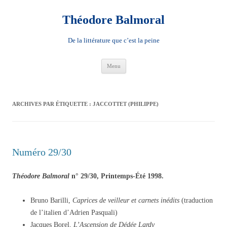
Aller
au
contenu
Théodore Balmoral
De la littérature que c’est la peine
Menu
ARCHIVES PAR ÉTIQUETTE :
JACCOTTET (PHILIPPE)
Numéro 29/30
Théodore Balmoral
n° 29/30, Printemps-Été 1998.
Bruno Barilli,
Caprices de veilleur et carnets inédits
(traduction
de l’italien d’Adrien Pasquali)
Jacques Borel,
L’Ascension de Dédée Lardy