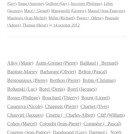
(Guy)
,
Emaz (Antoine)
,
Goffette (Guy)
,
Jaccottet (Philippe)
,
Lèbre
(Jacques)
,
Macé ( Gérard)
,
Manganelli (Giorgio)
,
Massol (Jean-François)
,
Maulpoix (Jean-Michel)
,
Millet (Richard)
,
Pagier ( Odette)
,
Pasquali
(Adrien)
,
Thomas (Henri)
, le
14 octobre 2012
.
Alloy (Marie)
Autin-Grenier (Pierre)
Baillaud ( Bernard)
Baptiste-Marrey
Barbarant (Olivier)
Belton (Pascal)
Bergounioux (Pierre)
Berthon (Pierre)
Bobin (Christian)
Boltanski (Luc)
Borel (Denis)
Borel (Jacques)
Bosser (Philippe)
Bouchard (Thierry)
Bourg (Lionel)
Casanova (Nicole)
Chappuis (Pierre)
Charnet (Yves)
Chauviré (Jacques)
Cingria ( Charles-Albert)
Cliff (William)
Cohen (Marcel)
Colombi (Jean-Pierre)
Commère ( Pascal)
Courtois (Jean-Patrice)
Dandurand (Guy)
Darrigol ( Noël)