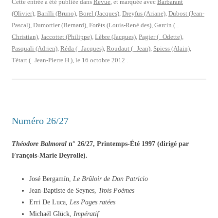
Cette entrée a été publiée dans
Revue
, et marquée avec
Barbarant
(Olivier)
,
Barilli (Bruno)
,
Borel (Jacques)
,
Dreyfus (Ariane)
,
Dubost (Jean-
Pascal)
,
Dumortier (Bernard)
,
Forêts (Louis-René des)
,
Garcin (
Christian)
,
Jaccottet (Philippe)
,
Lèbre (Jacques)
,
Pagier ( Odette)
,
Pasquali (Adrien)
,
Réda ( Jacques)
,
Roudaut ( Jean)
,
Spiess (Alain)
,
Tétart ( Jean-Pierre H.)
, le
16 octobre 2012
.
Numéro 26/27
Théodore Balmoral
n° 26/27, Printemps-Été 1997 (dirigé par
François-Marie Deyrolle).
José Bergamín,
Le Brûloir de Don Patricio
Jean-Baptiste de Seynes,
Trois Poèmes
Erri De Luca,
Les Pages ratées
Michaël Glück,
Impératif