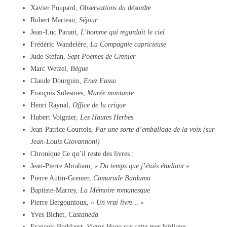
Xavier Poupard,
Observations du désordre
Robert Marteau,
Séjour
Jean-Luc Parant,
L’homme qui regardait le ciel
Frédéric Wandelère,
La Compagnie capricieuse
Jude Stéfan,
Sept Poèmes de Grenier
Marc Wetzel,
Bègue
Claude Dourguin,
Enez Eussa
François Solesmes,
Marée montante
Henri Raynal,
Office de la crique
Hubert Voignier,
Les Hautes Herbes
Jean-Patrice Courtois,
Par une sorte d’emballage de la voix (sur
Jean-Louis Giovannoni)
Chronique Ce qu’il reste des livres :
Jean-Pierre Abraham,
« Du temps que j’étais étudiant »
Pierre Autin-Grenier,
Camarade Bardamu
Baptiste-Marrey,
La Mémoire romanesque
Pierre Bergounioux,
« Un vrai livre… »
Yves Bichet,
Castaneda
François Boddaert,
Victor Hugo sur cette mer biblique