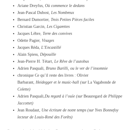
Ariane Dreyfus,
Où commence le dedans
Jean-Pascal Dubost,
Les Nombreux
Bernard Dumortier,
Trois Petites Pièces faciles
Christian Garcin,
Les Cigarettes
Jacques Lèbre,
Terre des convives
Odette Pagier,
Visages
Jacques Réda,
L’Encastillé
Alain Spiess,
Dépouille
Jean-Pierre H. Tétart,
Le Rêve de l’autobus
Adrien Pasquali,
Bruno Barilli, ou le ver de l’insomnie
chronique Ce qu’il reste des livres : Olivier
Barbarant,
Heidegger et le music-hall (sur
La Vagabonde
de
Colette)
Adrien Pasquali,
Du regard à l’ouïe (sur
Beauregard
de Philippe
Jaccottet)
Jean Roudaut,
Une écriture de notre temps (sur Yves Bonnefoy
lecteur de Louis-René des Forêts)