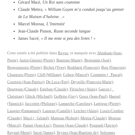
Gérard Macé,
Un Roi sans couronne
Claude Mettra,
« William Goyen m’a conduit jusqu’au grenier
de La Maison d’haleine…»
Marcel Moreau,
L’Intensité
Jean-Claude Pinson,
Russe seconde langue
James Sacré,
« Il me reste si peu des livres ! »
Cette entrée a été publiée dans
Revue
, et marquée avec
Abraham (Jean-
Pierre)
,
Autin-Grenier (Pierre)
,
Baptiste-Marrey
,
Bergamín (José)
,
Bergounioux (Pierre)
,
Bichet (Yves)
,
Boddaert (François)
,
Bon (François)
,
Chappuis (Pierre)
,
Cliff (William)
,
Cohen (Marcel)
,
Commère ( Pascal)
,
Courtois (Jean-Patrice)
,
De Luca (Erri)
,
Deyrolle (François-Marie)
,
Dourguin (Claude)
,
Esteban (Claude)
,
Fleischer (Alain)
,
Garcin (
Christian)
,
Glück (Michaël)
,
Goffette (Guy)
,
Goux (Jean-Paul)
,
Haenel
(Yannick)
,
Jaccottet (Philippe)
,
Lamarche (Caroline)
,
Lartigue (Pierre)
,
Laugier (Emmanuel)
,
Laurens (Camille)
,
Lercher (Alain)
,
Louis-Combet
(Claude)
,
Macé ( Gérard)
,
Marteau (Robert)
,
Mettra (Claude)
,
Moreau
(Marcel)
,
Parant (Jean-Luc)
,
Pinson (Jean-Claude)
,
Poupard (Xavier)
,
Raynal (Henri)
,
Sacré (James)
,
Seynes (Jean-Baptiste de)
,
Solesmes