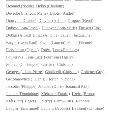
Debrand (Nicole)
Delbo (Charlotte)
Deyrolle (François-Marie)
Dhôtel (André)
Dourguin (Claude)
Dreyfus (Ariane)
Droguet (Henri)
Dubost (Jean-Pascal)
Dunoyer (Jean-Marie)
Dussert (Éric)
Döblin (Alfred)
Emaz (Antoine)
Falletti (Jacqueline)
Fargue (Léon-Paul)
Fassin (Laurent)
Faure (Étienne)
Fleischman (Cyrille)
Forêts (Louis-René des)
Fougeray ( Jean-Luc)
Fourneau (Thierry)
Fourvel (Christophe)
Garcin ( Christian)
Georges ( Jean-Pierre)
Giudicelli (Christian)
Goffette (Guy)
Grozdanovitch ( Denis)
Horton (Victoria)
Jaccottet (Philippe)
Jakubec (Doris)
Jouanard (Gil)
Joubert (Dominique)
Klébaner (Daniel)
Krebs (Bruno)
Král (Petr)
Laget ( Thierry)
Lamy-Cau ( Raphaël)
Laugier (Emmanuel)
Laurans (Jacques)
Le Bœuf (Christine)