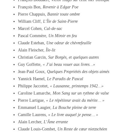
François Bon,
Revenir à Edgar Poe
Pierre Chappuis,
Bannir toute ombre
William Cliff,
L’Île de Saint-Pierre
Marcel Cohen,
Cul-de-sac
Pascal Commère,
Un Miroir en feu
Claude Esteban,
Une odeur de chèvrefeuille
Alain Fleischer,
Île-lit
Christian Garcin,
Sur Borgès, et quelques autres
Guy Goffette,
« J’ai beau vouer aux livres…»
Jean-Paul Goux,
Quelques Propriétés des objets aimés
Yannick Haenel,
Le Paradis de Pascal
Philippe Jaccottet,
« Lausanne, printemps 1942…»
Caroline Lamarche,
Mon Sang sur un rythme de valse
Pierre Lartigue,
« Le répétiteur avait du mérite… »
Emmanuel Laugier,
La Bouche pleine de terre
Camille Laurens, «
Le livre auquel je pense… »
Alain Lercher,
L’Âme errante
Claude Louis-Combet,
Un Reste de cœur nietzschéen