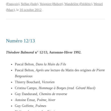
(François)
,
Stéfan (Jude)
,
Voignier (Hubert)
,
Wandelère (Frédéric)
,
Wetzel
(Marc)
, le
16 octobre 2012
.
Numéro 12/13
Théodore Balmoral
n° 12/13, Automne-Hiver 1992.
Pascal Belton,
Dans la Main du Fils
Pascal Belton,
Après une
lecture du Matin des origines
de Pierre
Bergounioux
Thierry Bouchard,
Victorien
Cristina Campo,
Hommage à Borges (trad. Gérard Macé)
Guy Dandurand,
Chemins de traverse
Antoine Émaz,
Poème, hiver
Guy Goffette,
Poèmes