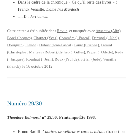
Dans le cadre de la chronique « Ce qu’il reste des livres » :
Franck Venaille,
Dame Iris Murdoch
Th.B.,
Jerricanes
.
Cette entrée a été publiée dans
Revue
, et marquée avec
Anseeuw (Alin)
,
Borel (Jacques)
,
Charnet (Yves)
,
Commère ( Pascal)
,
Darrigol ( Noël)
,
Dourguin (Claude)
,
Dubost (Jean-Pascal)
,
Faure (Étienne)
,
Lamiot
(Christophe)
,
Marteau (Robert)
,
Ortlieb ( Gilles)
,
Pagier ( Odette)
,
Réda
( Jacques)
,
Roudaut ( Jean)
,
Roux (Paul de)
,
Stéfan (Jude)
,
Venaille
(Franck)
, le
16 octobre 2012
.
Numéro 29/30
Théodore Balmoral
n° 29/30, Printemps-Été 1998.
Bruno Barilli,
Caprices de veilleur et carnets inédits
(traduction