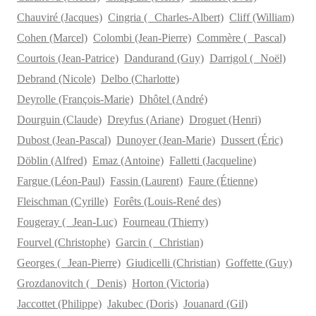
Chauviré (Jacques)
Cingria ( Charles-Albert)
Cliff (William)
Cohen (Marcel)
Colombi (Jean-Pierre)
Commère ( Pascal)
Courtois (Jean-Patrice)
Dandurand (Guy)
Darrigol ( Noël)
Debrand (Nicole)
Delbo (Charlotte)
Deyrolle (François-Marie)
Dhôtel (André)
Dourguin (Claude)
Dreyfus (Ariane)
Droguet (Henri)
Dubost (Jean-Pascal)
Dunoyer (Jean-Marie)
Dussert (Éric)
Döblin (Alfred)
Emaz (Antoine)
Falletti (Jacqueline)
Fargue (Léon-Paul)
Fassin (Laurent)
Faure (Étienne)
Fleischman (Cyrille)
Forêts (Louis-René des)
Fougeray ( Jean-Luc)
Fourneau (Thierry)
Fourvel (Christophe)
Garcin ( Christian)
Georges ( Jean-Pierre)
Giudicelli (Christian)
Goffette (Guy)
Grozdanovitch ( Denis)
Horton (Victoria)
Jaccottet (Philippe)
Jakubec (Doris)
Jouanard (Gil)