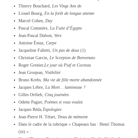
Thierry Bouchard,
Les Vingt Ans de
Lionel Bourg,
En la forêt de longue attente
Marcel Cohen,
Day
Pascal Commère,
La Fuite d’Égypte
Jean-Pascal Dubost,
Vers
Antoine Émaz,
Carpe
Jacqueline Falletti,
Un pas de deux
(1)
Christian Garcin,
Le Scorpion de Benvenuto
Roger Grenier,
Le jour où Piaf et Cocteau
Jean Grosjean,
Visibilité
Bruno Krebs,
Ma vie de fille morte abandonnée
Jacques Lèbre,
La Mort… lumineuse ?
Gilles Ortlieb,
Cinq journées
Odette Pagier,
Poèmes si vous voulez
Jacques Réda,
Topologies
Jean-Pierre H. Tétart,
Trous de mémoire
Dans le cadre de la rubrique « Chapeaux bas : Henri Thomas
(iii) » :