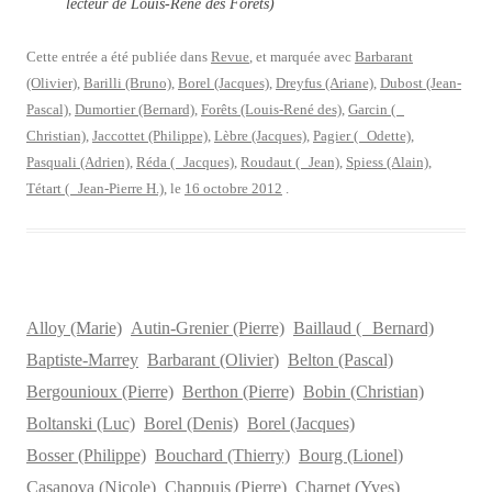
lecteur de Louis-René des Forêts)
Cette entrée a été publiée dans
Revue
, et marquée avec
Barbarant
(Olivier)
,
Barilli (Bruno)
,
Borel (Jacques)
,
Dreyfus (Ariane)
,
Dubost (Jean-
Pascal)
,
Dumortier (Bernard)
,
Forêts (Louis-René des)
,
Garcin (
Christian)
,
Jaccottet (Philippe)
,
Lèbre (Jacques)
,
Pagier ( Odette)
,
Pasquali (Adrien)
,
Réda ( Jacques)
,
Roudaut ( Jean)
,
Spiess (Alain)
,
Tétart ( Jean-Pierre H.)
, le
16 octobre 2012
.
Alloy (Marie)
Autin-Grenier (Pierre)
Baillaud ( Bernard)
Baptiste-Marrey
Barbarant (Olivier)
Belton (Pascal)
Bergounioux (Pierre)
Berthon (Pierre)
Bobin (Christian)
Boltanski (Luc)
Borel (Denis)
Borel (Jacques)
Bosser (Philippe)
Bouchard (Thierry)
Bourg (Lionel)
Casanova (Nicole)
Chappuis (Pierre)
Charnet (Yves)