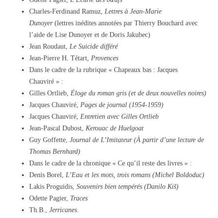
Charles-Ferdinand Ramuz,
Lettres à Jean-Marie
Dunoyer
(lettres inédites annotées par Thierry Bouchard avec
l’aide de Lise Dunoyer et de Doris Jakubec)
Jean Roudaut,
Le Suicide différé
Jean-Pierre H. Tétart,
Provences
Dans le cadre de la rubrique « Chapeaux bas : Jacques
Chauviré » :
Gilles Ortlieb,
Éloge du roman gris (et de deux nouvelles noires)
Jacques Chauviré,
Pages de journal (1954-1959)
Jacques Chauviré,
Entretien avec Gilles Ortlieb
Jean-Pascal Dubost,
Kerouac de Huelgoat
Guy Goffette,
Journal de L’Imitateur (À partir d’une lecture de
Thomas Bernhard)
Dans le cadre de la chronique « Ce qu’il reste des livres » :
Denis Borel,
L’Eau et les mots, trois romans (Michel Boldoduc)
Lakis Proguidis,
Souvenirs bien tempérés (Danilo Kiš)
Odette Pagier,
Traces
Th.B.,
Jerricanes
.