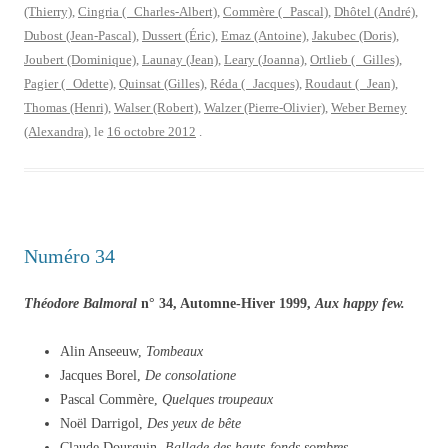
(Thierry)
,
Cingria ( Charles-Albert)
,
Commère ( Pascal)
,
Dhôtel (André)
,
Dubost (Jean-Pascal)
,
Dussert (Éric)
,
Emaz (Antoine)
,
Jakubec (Doris)
,
Joubert (Dominique)
,
Launay (Jean)
,
Leary (Joanna)
,
Ortlieb ( Gilles)
,
Pagier ( Odette)
,
Quinsat (Gilles)
,
Réda ( Jacques)
,
Roudaut ( Jean)
,
Thomas (Henri)
,
Walser (Robert)
,
Walzer (Pierre-Olivier)
,
Weber Berney
(Alexandra)
, le
16 octobre 2012
.
Numéro 34
Théodore Balmoral
n° 34, Automne-Hiver 1999,
Aux happy few.
Alin Anseeuw,
Tombeaux
Jacques Borel,
De consolatione
Pascal Commère,
Quelques troupeaux
Noël Darrigol,
Des yeux de bête
Claude Dourguin,
Ballade des hauts-fonds sombres