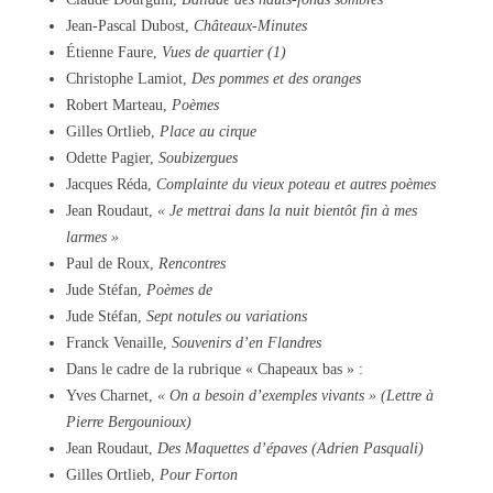
Jean-Pascal Dubost,
Châteaux-Minutes
Étienne Faure,
Vues de quartier (1)
Christophe Lamiot,
Des pommes et des oranges
Robert Marteau,
Poèmes
Gilles Ortlieb,
Place au cirque
Odette Pagier,
Soubizergues
Jacques Réda,
Complainte du vieux poteau et autres poèmes
Jean Roudaut,
« Je mettrai dans la nuit bientôt fin à mes
larmes »
Paul de Roux,
Rencontres
Jude Stéfan,
Poèmes de
Jude Stéfan,
Sept notules ou variations
Franck Venaille,
Souvenirs d’en Flandres
Dans le cadre de la rubrique « Chapeaux bas » :
Yves Charnet,
« On a besoin d’exemples vivants » (Lettre à
Pierre Bergounioux)
Jean Roudaut,
Des Maquettes d’épaves (Adrien Pasquali)
Gilles Ortlieb,
Pour Forton