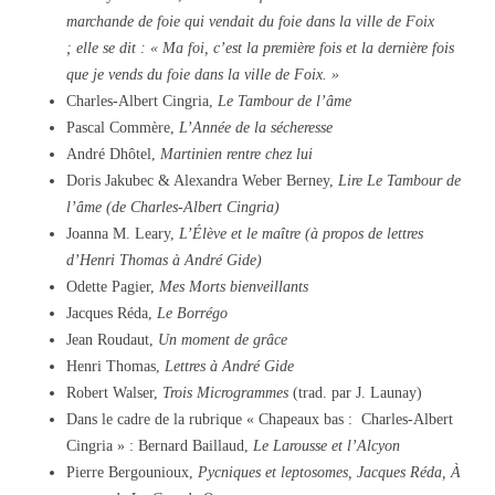
marchande de foie qui vendait du foie dans la ville de Foix
; elle se dit : « Ma foi, c’est la première fois et la dernière fois
que je vends du foie dans la ville de Foix. »
Charles-Albert Cingria,
Le Tambour de l’âme
Pascal Commère,
L’Année de la sécheresse
André Dhôtel,
Martinien rentre chez lui
Doris Jakubec & Alexandra Weber Berney,
Lire Le Tambour de
l’âme (de Charles-Albert Cingria)
Joanna M. Leary,
L’Élève et le maître (à propos de lettres
d’Henri Thomas à André Gide)
Odette Pagier,
Mes Morts bienveillants
Jacques Réda,
Le Borrégo
Jean Roudaut,
Un moment de grâce
Henri Thomas,
Lettres à André Gide
Robert Walser,
Trois Microgrammes
(trad. par J. Launay)
Dans le cadre de la rubrique « Chapeaux bas : Charles-Albert
Cingria » : Bernard Baillaud,
Le Larousse et l’Alcyon
Pierre Bergounioux,
Pycniques et leptosomes, Jacques Réda, À