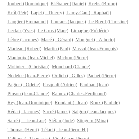
Joubert (Dominique)
Klébaner (Daniel)
Krebs (Bruno)
Král (Petr)
Laget ( Thierry)
Lamy-Cau ( Raphaël)
Laugier (Emmanuel)
Laurans (Jacques)
Le Bœuf (Christine)
Leclair (Yves)
Le Gros (Marc)
Limagne (Frédéric)
Lèbre (Jacques)
Macé ( Gérard)
Manguel ( Alberto)
Marteau (Robert)
Martin (Paul)
Massol (Jean-François)
Maulpoix (Jean-Michel)
Michon (Pierre)
Molinier (Christian)
Mouchard (Claude)
Nedelec (Jean-Pierre)
Ortlieb ( Gilles)
Pachet (Pierre)
Pagier ( Odette)
Pasquali (Adrien)
Paulhan (Jean)
Pinson (Jean-Claude)
Ramuz (Charles-Ferdinand)
Rey (Jean-Dominique)
Roudaut ( Jean)
Roux (Paul de)
Réda ( Jacques)
Sacré (James)
Salgon (Jean-Jacques)
Sarré ( Jean-Luc)
Stéfan (Jude)
Süngern (Mina)
Thomas (Henri)
Tétart ( Jean-Pierre H.)
Valtinos ( Thanassis)
Vidal (Jean-Pierre)