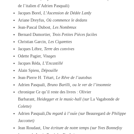
de l’italien d’Adrien Pasquali)
Jacques Borel,
L’Ascension de Dédée Lardy
Ariane Dreyfus,
Où commence le dedans
Jean-Pascal Dubost,
Les Nombreux
Bernard Dumortier,
Trois Petites Pièces faciles
Christian Garcin,
Les Cigarettes
Jacques Lèbre,
Terre des convives
Odette Pagier,
Visages
Jacques Réda,
L’Encastillé
Alain Spiess,
Dépouille
Jean-Pierre H. Tétart,
Le Rêve de l’autobus
Adrien Pasquali,
Bruno Barilli, ou le ver de l’insomnie
chronique Ce qu’il reste des livres : Olivier
Barbarant,
Heidegger et le music-hall (sur
La Vagabonde
de
Colette)
Adrien Pasquali,
Du regard à l’ouïe (sur
Beauregard
de Philippe
Jaccottet)
Jean Roudaut,
Une écriture de notre temps (sur Yves Bonnefoy