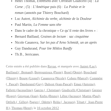
Henri Thomas,
Entretiens avec Christian Giudicelli
(4) :
La
Corse
; (5) :
L’Amérique
puis (6) :
La Poésie et le
roman
(annotés par Thierry Bouchard)
Luc Autret,
Alchimie du verbe, alchimie de la Douleur
Paul Martin,
La Femme sans tête
Dans le cadre de la chronique « Ce qu’il reste des livres » :
Bernard Baillaud,
Graines de lecture : sac cinquième
Nicole Casanova,
Sur les pas d’Arno Schmidt, un an après
Guy Dandurand,
Pour lire Miklos Banffy
Th.B., Jerricanes.
Cette entrée a été publiée dans
Revue
, et marquée avec
Autret (Luc)
,
Baillaud ( Bernard)
,
Bergounioux (Pierre)
,
Borel (Denis)
,
Bouchard
(Thierry)
,
Bourg (Lionel)
,
Casanova (Nicole)
,
Cohen (Marcel)
,
Commère
( Pascal)
,
Dandurand (Guy)
,
Dubost (Jean-Pascal)
,
Emaz (Antoine)
,
Falletti (Jacqueline)
,
Garcin ( Christian)
,
Giudicelli (Christian)
,
Grenier
(Roger)
,
Grosjean (Jean)
,
Krebs (Bruno)
,
Lèbre (Jacques)
,
Martin (Paul)
,
Ortlieb ( Gilles)
,
Pagier ( Odette)
,
Réda ( Jacques)
,
Tétart ( Jean-Pierre
H.)
,
Thomas (Henri)
, le
16 octobre 2012
.