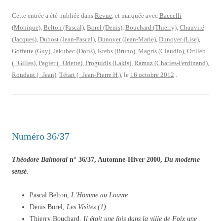
Cette entrée a été publiée dans
Revue
, et marquée avec
Baccelli
(Monique)
,
Belton (Pascal)
,
Borel (Denis)
,
Bouchard (Thierry)
,
Chauviré
(Jacques)
,
Dubost (Jean-Pascal)
,
Dunoyer (Jean-Marie)
,
Dunoyer (Lise)
,
Goffette (Guy)
,
Jakubec (Doris)
,
Krebs (Bruno)
,
Magris (Claudio)
,
Ortlieb
( Gilles)
,
Pagier ( Odette)
,
Proguidis (Lakis)
,
Ramuz (Charles-Ferdinand)
,
Roudaut ( Jean)
,
Tétart ( Jean-Pierre H.)
, le
16 octobre 2012
.
Numéro 36/37
Théodore Balmoral
n° 36/37, Automne-Hiver 2000,
Du moderne
sensé.
Pascal Belton,
L’Homme au Louvre
Denis Borel,
Les Visites (1)
Thierry Bouchard,
Il était une fois dans la ville de Foix une