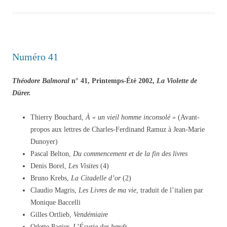
Numéro 41
Théodore Balmoral
n° 41, Printemps-Été 2002,
La Violette de
Dürer.
Thierry Bouchard,
À « un vieil homme inconsolé »
(Avant-
propos aux lettres de Charles-Ferdinand Ramuz à Jean-Marie
Dunoyer)
Pascal Belton,
Du commencement et de la fin des livres
Denis Borel,
Les Visites
(4)
Bruno Krebs,
La Citadelle d’or
(2)
Claudio Magris,
Les Livres de ma vie
, traduit de l’italien par
Monique Baccelli
Gilles Ortlieb,
Vendémiaire
Odette Pagier,
L’Écurie des bœufs