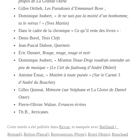
propos de La Grande Ourse
Gilles Ortlieb,
Les Paradoxes d’Emmanuel Bove
;
Dominique Joubert,
« Je ne suis pas la moitié d’un bonhomme,
tu le verras ! » (Yves Martin)
Dans le cadre de la chronique « Ce qu’il reste des livres » :
Denis Borel,
Trois Clefs
Jean-Pascal Dubost,
Quernets
Éric Dussert,
Rouge, rouge, rouge et noir
Dominique Joubert,
« Mistress Troue-Drap voudrait entendre un
peu de musique » (Le Ciel du faubourg d’André Dhôtel)
Antoine Émaz,
« Matière à route puisée » (Sur le
Carnet 3
d’André du Bouchet)
Gilles Quinsat,
Mémoire (sur
Stéphane et La Gloire
de Daniel
Oster)
Pierre-Olivier Walzer,
Errances écrites
Th.B., Jerricanes.
Cette entrée a été publiée dans
Revue
, et marquée avec
Baillaud (
Bernard)
,
Belton (Pascal)
,
Bergounioux (Pierre)
,
Borel (Denis)
,
Bouchard