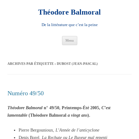
Aller
au
contenu
Théodore Balmoral
De la littérature que c’est la peine
Menu
ARCHIVES PAR ÉTIQUETTE :
DUBOST (JEAN-PASCAL)
Numéro 49/50
Théodore Balmoral
n° 49/50, Printemps-Été 2005,
C’est
lamentable
(Théodore Balmoral
a vingt ans
).
Pierre Bergounioux,
L’Année de l’anticyclone
Denis Borel,
La Rechute ou Le Buveur mal repenti