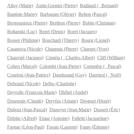
Alloy (Marie)
Autin-Grenier (Pierre)
Baillaud ( Bernard)
Baptiste-Marrey
Barbarant (Olivier)
Belton (Pascal)
Bergounioux (Pierre)
Berthon (Pierre)
Bobin (Christian)
Boltanski (Luc)
Borel (Denis)
Borel (Jacques)
Bosser (Philippe)
Bouchard (Thierry)
Bourg (Lionel)
Casanova (Nicole)
Chappuis (Pierre)
Charnet (Yves)
Chauviré (Jacques)
Cingria ( Charles-Albert)
Cliff (William)
Cohen (Marcel)
Colombi (Jean-Pierre)
Commère ( Pascal)
Courtois (Jean-Patrice)
Dandurand (Guy)
Darrigol ( Noël)
Debrand (Nicole)
Delbo (Charlotte)
Deyrolle (François-Marie)
Dhôtel (André)
Dourguin (Claude)
Dreyfus (Ariane)
Droguet (Henri)
Dubost (Jean-Pascal)
Dunoyer (Jean-Marie)
Dussert (Éric)
Döblin (Alfred)
Emaz (Antoine)
Falletti (Jacqueline)
Fargue (Léon-Paul)
Fassin (Laurent)
Faure (Étienne)