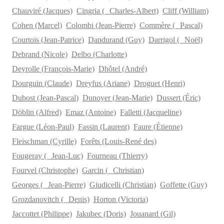
Chauviré (Jacques)
Cingria ( Charles-Albert)
Cliff (William)
Cohen (Marcel)
Colombi (Jean-Pierre)
Commère ( Pascal)
Courtois (Jean-Patrice)
Dandurand (Guy)
Darrigol ( Noël)
Debrand (Nicole)
Delbo (Charlotte)
Deyrolle (François-Marie)
Dhôtel (André)
Dourguin (Claude)
Dreyfus (Ariane)
Droguet (Henri)
Dubost (Jean-Pascal)
Dunoyer (Jean-Marie)
Dussert (Éric)
Döblin (Alfred)
Emaz (Antoine)
Falletti (Jacqueline)
Fargue (Léon-Paul)
Fassin (Laurent)
Faure (Étienne)
Fleischman (Cyrille)
Forêts (Louis-René des)
Fougeray ( Jean-Luc)
Fourneau (Thierry)
Fourvel (Christophe)
Garcin ( Christian)
Georges ( Jean-Pierre)
Giudicelli (Christian)
Goffette (Guy)
Grozdanovitch ( Denis)
Horton (Victoria)
Jaccottet (Philippe)
Jakubec (Doris)
Jouanard (Gil)