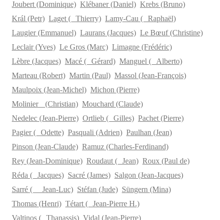
Joubert (Dominique)
Klébaner (Daniel)
Krebs (Bruno)
Král (Petr)
Laget ( Thierry)
Lamy-Cau ( Raphaël)
Laugier (Emmanuel)
Laurans (Jacques)
Le Bœuf (Christine)
Leclair (Yves)
Le Gros (Marc)
Limagne (Frédéric)
Lèbre (Jacques)
Macé ( Gérard)
Manguel ( Alberto)
Marteau (Robert)
Martin (Paul)
Massol (Jean-François)
Maulpoix (Jean-Michel)
Michon (Pierre)
Molinier (Christian)
Mouchard (Claude)
Nedelec (Jean-Pierre)
Ortlieb ( Gilles)
Pachet (Pierre)
Pagier ( Odette)
Pasquali (Adrien)
Paulhan (Jean)
Pinson (Jean-Claude)
Ramuz (Charles-Ferdinand)
Rey (Jean-Dominique)
Roudaut ( Jean)
Roux (Paul de)
Réda ( Jacques)
Sacré (James)
Salgon (Jean-Jacques)
Sarré ( Jean-Luc)
Stéfan (Jude)
Süngern (Mina)
Thomas (Henri)
Tétart ( Jean-Pierre H.)
Valtinos ( Thanassis)
Vidal (Jean-Pierre)