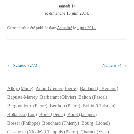
samedi 14
et dimanche 15 juin 2014.
Cette entrée a été publiée dans
Actualité
le
1 juin 2014
.
Navigation
←
Numéro 72/73
Numéro 74
→
des
articles
Alloy (Marie)
Autin-Grenier (Pierre)
Baillaud ( Bernard)
Baptiste-Marrey
Barbarant (Olivier)
Belton (Pascal)
Bergounioux (Pierre)
Berthon (Pierre)
Bobin (Christian)
Boltanski (Luc)
Borel (Denis)
Borel (Jacques)
Bosser (Philippe)
Bouchard (Thierry)
Bourg (Lionel)
Casanova (Nicole)
Chappuis (Pierre)
Charnet (Yves)