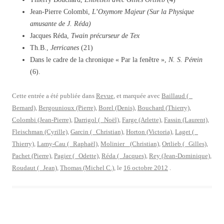
Jean-Pierre Colombi,
L’Oxymore Majeur (Sur la Physique
amusante de J. Réda)
Jacques Réda,
Twain précurseur de Tex
Th.B.,
Jerricanes
(21)
Dans le cadre de la chronique « Par la fenêtre »,
N. S. Pérein
(6).
Cette entrée a été publiée dans
Revue
, et marquée avec
Baillaud (
Bernard)
,
Bergounioux (Pierre)
,
Borel (Denis)
,
Bouchard (Thierry)
,
Colombi (Jean-Pierre)
,
Darrigol ( Noël)
,
Farge (Arlette)
,
Fassin (Laurent)
,
Fleischman (Cyrille)
,
Garcin ( Christian)
,
Horton (Victoria)
,
Laget (
Thierry)
,
Lamy-Cau ( Raphaël)
,
Molinier (Christian)
,
Ortlieb ( Gilles)
,
Pachet (Pierre)
,
Pagier ( Odette)
,
Réda ( Jacques)
,
Rey (Jean-Dominique)
,
Roudaut ( Jean)
,
Thomas (Michel C.)
, le
16 octobre 2012
.