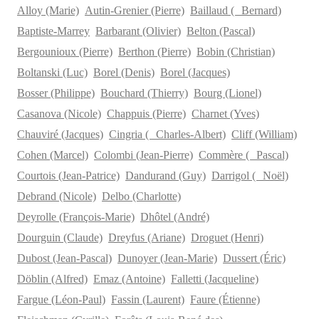
Alloy (Marie)
Autin-Grenier (Pierre)
Baillaud ( Bernard)
Baptiste-Marrey
Barbarant (Olivier)
Belton (Pascal)
Bergounioux (Pierre)
Berthon (Pierre)
Bobin (Christian)
Boltanski (Luc)
Borel (Denis)
Borel (Jacques)
Bosser (Philippe)
Bouchard (Thierry)
Bourg (Lionel)
Casanova (Nicole)
Chappuis (Pierre)
Charnet (Yves)
Chauviré (Jacques)
Cingria ( Charles-Albert)
Cliff (William)
Cohen (Marcel)
Colombi (Jean-Pierre)
Commère ( Pascal)
Courtois (Jean-Patrice)
Dandurand (Guy)
Darrigol ( Noël)
Debrand (Nicole)
Delbo (Charlotte)
Deyrolle (François-Marie)
Dhôtel (André)
Dourguin (Claude)
Dreyfus (Ariane)
Droguet (Henri)
Dubost (Jean-Pascal)
Dunoyer (Jean-Marie)
Dussert (Éric)
Döblin (Alfred)
Emaz (Antoine)
Falletti (Jacqueline)
Fargue (Léon-Paul)
Fassin (Laurent)
Faure (Étienne)