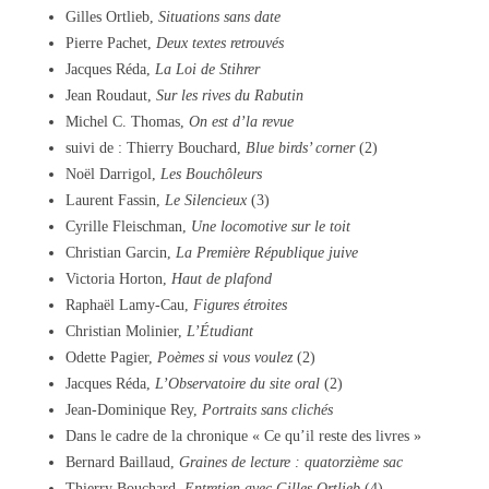
Gilles Ortlieb,
Situations sans date
Pierre Pachet,
Deux textes retrouvés
Jacques Réda,
La Loi de Stihrer
Jean Roudaut,
Sur les rives du Rabutin
Michel C. Thomas,
On est d’la revue
suivi de : Thierry Bouchard,
Blue birds’ corner
(2)
Noël Darrigol,
Les Bouchôleurs
Laurent Fassin,
Le Silencieux
(3)
Cyrille Fleischman,
Une locomotive sur le toit
Christian Garcin,
La Première République juive
Victoria Horton,
Haut de plafond
Raphaël Lamy-Cau,
Figures étroites
Christian Molinier,
L’Étudiant
Odette Pagier,
Poèmes si vous voulez
(2)
Jacques Réda,
L’Observatoire du site oral
(2)
Jean-Dominique Rey,
Portraits sans clichés
Dans le cadre de la chronique « Ce qu’il reste des livres »
Bernard Baillaud,
Graines de lecture : quatorzième sac
Thierry Bouchard,
Entretien avec Gilles Ortlieb
(4)