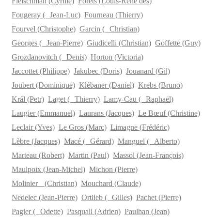
Fleischman (Cyrille)
Forêts (Louis-René des)
Fougeray ( Jean-Luc)
Fourneau (Thierry)
Fourvel (Christophe)
Garcin ( Christian)
Georges ( Jean-Pierre)
Giudicelli (Christian)
Goffette (Guy)
Grozdanovitch ( Denis)
Horton (Victoria)
Jaccottet (Philippe)
Jakubec (Doris)
Jouanard (Gil)
Joubert (Dominique)
Klébaner (Daniel)
Krebs (Bruno)
Král (Petr)
Laget ( Thierry)
Lamy-Cau ( Raphaël)
Laugier (Emmanuel)
Laurans (Jacques)
Le Bœuf (Christine)
Leclair (Yves)
Le Gros (Marc)
Limagne (Frédéric)
Lèbre (Jacques)
Macé ( Gérard)
Manguel ( Alberto)
Marteau (Robert)
Martin (Paul)
Massol (Jean-François)
Maulpoix (Jean-Michel)
Michon (Pierre)
Molinier (Christian)
Mouchard (Claude)
Nedelec (Jean-Pierre)
Ortlieb ( Gilles)
Pachet (Pierre)
Pagier ( Odette)
Pasquali (Adrien)
Paulhan (Jean)