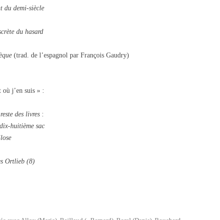
t du demi-siècle
scrète du hasard
hèque
(trad. de l’espagnol par François Gaudry)
 où j’en suis » :
reste des livres
:
 dix-huitième sac
lose
s Ortlieb (8)