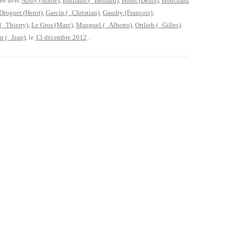
uée avec
Alloy (Marie)
,
Baillaud ( Bernard)
,
Borel (Denis)
,
Bouchard
Droguet (Henri)
,
Garcin ( Christian)
,
Gaudry (François)
,
( Thierry)
,
Le Gros (Marc)
,
Manguel ( Alberto)
,
Ortlieb ( Gilles)
,
t ( Jean)
, le
13 décembre 2012
.