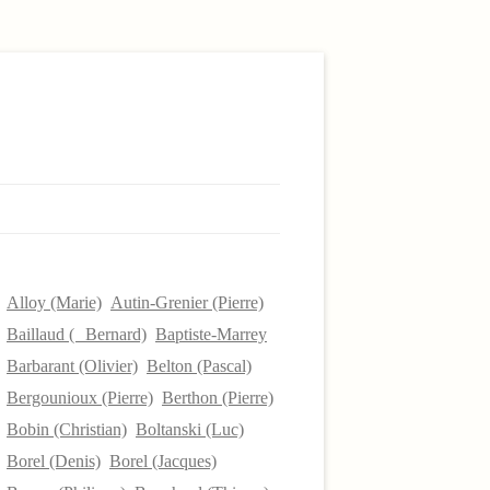
Alloy (Marie)
Autin-Grenier (Pierre)
Baillaud ( Bernard)
Baptiste-Marrey
Barbarant (Olivier)
Belton (Pascal)
Bergounioux (Pierre)
Berthon (Pierre)
Bobin (Christian)
Boltanski (Luc)
Borel (Denis)
Borel (Jacques)