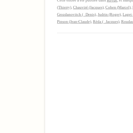
Cette entrée a été publiée dans
Revue
, et marq
(Thierry)
,
Chauviré (Jacques)
,
Cohen (Marcel)
,
Grozdanovitch ( Denis)
,
Judrin (Roger)
,
Laget 
Pinson (Jean-Claude)
,
Réda ( Jacques)
,
Roudau