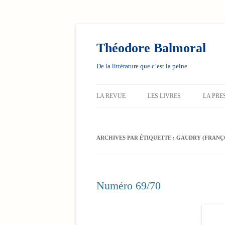
Aller
au
contenu
Théodore Balmoral
De la littérature que c’est la peine
LA REVUE
LES LIVRES
LA PRE
ARCHIVES PAR ÉTIQUETTE :
GAUDRY (FRANÇ
Numéro 69/70