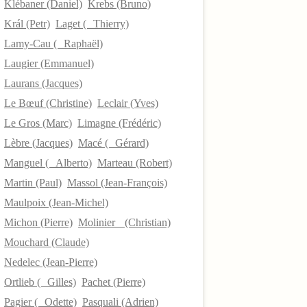
Klébaner (Daniel)
Krebs (Bruno)
Král (Petr)
Laget ( Thierry)
Lamy-Cau ( Raphaël)
Laugier (Emmanuel)
Laurans (Jacques)
Le Bœuf (Christine)
Leclair (Yves)
Le Gros (Marc)
Limagne (Frédéric)
Lèbre (Jacques)
Macé ( Gérard)
Manguel ( Alberto)
Marteau (Robert)
Martin (Paul)
Massol (Jean-François)
Maulpoix (Jean-Michel)
Michon (Pierre)
Molinier (Christian)
Mouchard (Claude)
Nedelec (Jean-Pierre)
Ortlieb ( Gilles)
Pachet (Pierre)
Pagier ( Odette)
Pasquali (Adrien)