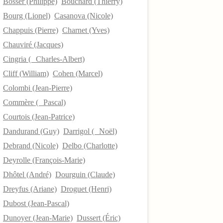
Bosser (Philippe)
Bouchard (Thierry)
Bourg (Lionel)
Casanova (Nicole)
Chappuis (Pierre)
Charnet (Yves)
Chauviré (Jacques)
Cingria ( Charles-Albert)
Cliff (William)
Cohen (Marcel)
Colombi (Jean-Pierre)
Commère ( Pascal)
Courtois (Jean-Patrice)
Dandurand (Guy)
Darrigol ( Noël)
Debrand (Nicole)
Delbo (Charlotte)
Deyrolle (François-Marie)
Dhôtel (André)
Dourguin (Claude)
Dreyfus (Ariane)
Droguet (Henri)
Dubost (Jean-Pascal)
Dunoyer (Jean-Marie)
Dussert (Éric)