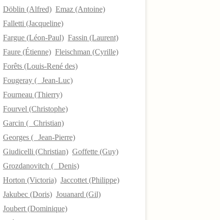
Döblin (Alfred)
Emaz (Antoine)
Falletti (Jacqueline)
Fargue (Léon-Paul)
Fassin (Laurent)
Faure (Étienne)
Fleischman (Cyrille)
Forêts (Louis-René des)
Fougeray ( Jean-Luc)
Fourneau (Thierry)
Fourvel (Christophe)
Garcin ( Christian)
Georges ( Jean-Pierre)
Giudicelli (Christian)
Goffette (Guy)
Grozdanovitch ( Denis)
Horton (Victoria)
Jaccottet (Philippe)
Jakubec (Doris)
Jouanard (Gil)
Joubert (Dominique)