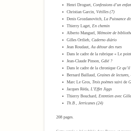
Henri Droguet,
Confessions d’un enfan
Christian Garcin,
Vétilles (7)
Denis Grozdanovitch,
La Puissance di
Thierry Laget,
En chemin
Alberto Manguel,
Mémoire de bibliot
Gilles Ortlieb,
Caderno diário
Jean Roudaut,
Au détour des rues
Dans le cadre de la rubrique « Le point
Jean-Claude Pinson,
Gdié ?
Dans le cadre de la chronique
Ce qu’il 
Bernard Baillaud,
Graines de lectures,
Marc Le Gros,
Trois poèmes
suivi de
G
Jacques Réda,
L’Effet Jiggs
Thierry Bouchard,
Entretien avec Gille
Th.B
.,
Jerricanes (24)
208 pages.