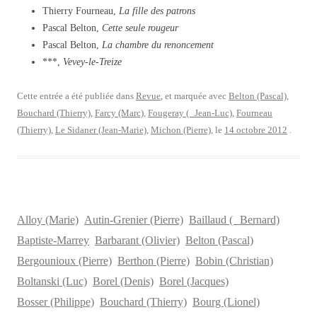
Thierry Fourneau,
La fille des patrons
Pascal Belton,
Cette seule rougeur
Pascal Belton,
La chambre du renoncement
***,
Vevey-le-Treize
Cette entrée a été publiée dans
Revue
, et marquée avec
Belton (Pascal)
,
Bouchard (Thierry)
,
Farcy (Marc)
,
Fougeray ( Jean-Luc)
,
Fourneau
(Thierry)
,
Le Sidaner (Jean-Marie)
,
Michon (Pierre)
, le
14 octobre 2012
.
Alloy (Marie)
Autin-Grenier (Pierre)
Baillaud ( Bernard)
Baptiste-Marrey
Barbarant (Olivier)
Belton (Pascal)
Bergounioux (Pierre)
Berthon (Pierre)
Bobin (Christian)
Boltanski (Luc)
Borel (Denis)
Borel (Jacques)
Bosser (Philippe)
Bouchard (Thierry)
Bourg (Lionel)