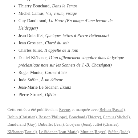
Thierry Bouchard,
Dans le Temps
Michel Camus,
Vis, visum, visage
Guy Dandurand,
La Hutte (En marge d’une lecture de
Heidegger)
Jean Dubuffet,
Quelques lettres à Pierre Bettencourt
Jean Grosjean,
Clarté du soir
Charles Juliet,
Il appelle de si loin
Daniel Klébaner,
D’un affleurement singulier dans la lyrique
préclassique note sur les Sonnets de J.-B. Chassignet)
Roger Munier,
Carnet d’été
Jude Stéfan,
À un éditeur
Jean-Marie Le Sidaner,
Ersatz
Pierre Strozzi,
Ofélia
Cette entrée a été publiée dans
Revue
, et marquée avec
Belton (Pascal)
,
Bobin (Christian)
,
Bosser (Philippe)
,
Bouchard (Thierry)
,
Camus (Michel)
,
Dandurand (Guy)
,
Dubuffet (Jean)
,
Grosjean (Jean)
,
Juliet (Charles)
,
Klébaner (Daniel)
,
Le Sidaner (Jean-Marie)
,
Munier (Roger)
,
Stéfan (Jude)
,