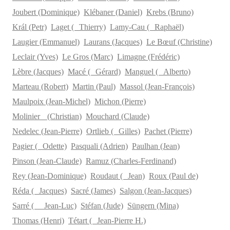
Joubert (Dominique)
Klébaner (Daniel)
Krebs (Bruno)
Král (Petr)
Laget ( Thierry)
Lamy-Cau ( Raphaël)
Laugier (Emmanuel)
Laurans (Jacques)
Le Bœuf (Christine)
Leclair (Yves)
Le Gros (Marc)
Limagne (Frédéric)
Lèbre (Jacques)
Macé ( Gérard)
Manguel ( Alberto)
Marteau (Robert)
Martin (Paul)
Massol (Jean-François)
Maulpoix (Jean-Michel)
Michon (Pierre)
Molinier (Christian)
Mouchard (Claude)
Nedelec (Jean-Pierre)
Ortlieb ( Gilles)
Pachet (Pierre)
Pagier ( Odette)
Pasquali (Adrien)
Paulhan (Jean)
Pinson (Jean-Claude)
Ramuz (Charles-Ferdinand)
Rey (Jean-Dominique)
Roudaut ( Jean)
Roux (Paul de)
Réda ( Jacques)
Sacré (James)
Salgon (Jean-Jacques)
Sarré ( Jean-Luc)
Stéfan (Jude)
Süngern (Mina)
Thomas (Henri)
Tétart ( Jean-Pierre H.)