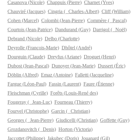
Casanova (Nicole)
Chappuis (Pierre)
Charnet (Yves)
Chauviré (Jacques)
Cingria ( Charles-Albert)
Cliff (William)
Cohen (Marcel)
Colombi (Jean-Pierre)
Commère ( Pascal)
Courtois (Jean-Patrice)
Dandurand (Guy)
Darrigol ( Noël)
Debrand (Nicole)
Delbo (Charlotte)
Deyrolle (François-Marie)
Dhôtel (André)
Dourguin (Claude)
Dreyfus (Ariane)
Droguet (Henri)
Dubost (Jean-Pascal)
Dunoyer (Jean-Marie)
Dussert (Éric)
Döblin (Alfred)
Emaz (Antoine)
Falletti (Jacqueline)
Fargue (Léon-Paul)
Fassin (Laurent)
Faure (Étienne)
Fleischman (Cyrille)
Forêts (Louis-René des)
Fougeray ( Jean-Luc)
Fourneau (Thierry)
Fourvel (Christophe)
Garcin ( Christian)
Georges ( Jean-Pierre)
Giudicelli (Christian)
Goffette (Guy)
Grozdanovitch ( Denis)
Horton (Victoria)
Jaccottet (Philippe)
Jakubec (Doris)
Jouanard (Gil)