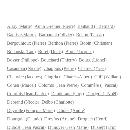
Alloy (Marie)
Autin-Grenier (Pierre)
Baillaud ( Bernard)
Baptiste-Marrey
Barbarant (Olivier)
Belton (Pascal)
Bergounioux (Pierre)
Berthon (Pierre)
Bobin (Christian)
Boltanski (Luc)
Borel (Denis)
Borel (Jacques)
Bosser (Philippe)
Bouchard (Thierry)
Bourg (Lionel)
Casanova (Nicole)
Chappuis (Pierre)
Charnet (Yves)
Chauviré (Jacques)
Cingria ( Charles-Albert)
Cliff (William)
Cohen (Marcel)
Colombi (Jean-Pierre)
Commère ( Pascal)
Courtois (Jean-Patrice)
Dandurand (Guy)
Darrigol ( Noël)
Debrand (Nicole)
Delbo (Charlotte)
Deyrolle (François-Marie)
Dhôtel (André)
Dourguin (Claude)
Dreyfus (Ariane)
Droguet (Henri)
Dubost (Jean-Pascal)
Dunoyer (Jean-Marie)
Dussert (Éric)