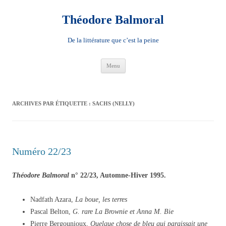
Aller
au
contenu
Théodore Balmoral
De la littérature que c’est la peine
Menu
ARCHIVES PAR ÉTIQUETTE :
SACHS (NELLY)
Numéro 22/23
Théodore Balmoral
n° 22/23, Automne-Hiver 1995.
Nadfath Azara,
La boue, les terres
Pascal Belton,
G. rare La Brownie et Anna M. Bie
Pierre Bergounioux,
Quelque chose de bleu qui paraissait une