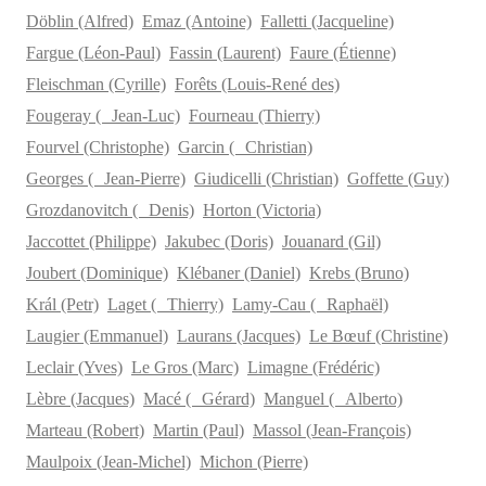
Döblin (Alfred)
Emaz (Antoine)
Falletti (Jacqueline)
Fargue (Léon-Paul)
Fassin (Laurent)
Faure (Étienne)
Fleischman (Cyrille)
Forêts (Louis-René des)
Fougeray ( Jean-Luc)
Fourneau (Thierry)
Fourvel (Christophe)
Garcin ( Christian)
Georges ( Jean-Pierre)
Giudicelli (Christian)
Goffette (Guy)
Grozdanovitch ( Denis)
Horton (Victoria)
Jaccottet (Philippe)
Jakubec (Doris)
Jouanard (Gil)
Joubert (Dominique)
Klébaner (Daniel)
Krebs (Bruno)
Král (Petr)
Laget ( Thierry)
Lamy-Cau ( Raphaël)
Laugier (Emmanuel)
Laurans (Jacques)
Le Bœuf (Christine)
Leclair (Yves)
Le Gros (Marc)
Limagne (Frédéric)
Lèbre (Jacques)
Macé ( Gérard)
Manguel ( Alberto)
Marteau (Robert)
Martin (Paul)
Massol (Jean-François)
Maulpoix (Jean-Michel)
Michon (Pierre)