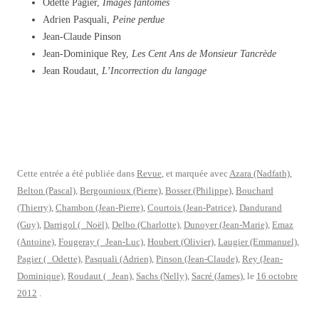
Odette Pagier,
Images fantômes
Adrien Pasquali,
Peine perdue
Jean-Claude Pinson
Jean-Dominique Rey,
Les Cent Ans de Monsieur Tancrède
Jean Roudaut,
L’Incorrection du langage
Cette entrée a été publiée dans
Revue
, et marquée avec
Azara (Nadfath)
,
Belton (Pascal)
,
Bergounioux (Pierre)
,
Bosser (Philippe)
,
Bouchard
(Thierry)
,
Chambon (Jean-Pierre)
,
Courtois (Jean-Patrice)
,
Dandurand
(Guy)
,
Darrigol ( Noël)
,
Delbo (Charlotte)
,
Dunoyer (Jean-Marie)
,
Emaz
(Antoine)
,
Fougeray ( Jean-Luc)
,
Houbert (Olivier)
,
Laugier (Emmanuel)
,
Pagier ( Odette)
,
Pasquali (Adrien)
,
Pinson (Jean-Claude)
,
Rey (Jean-
Dominique)
,
Roudaut ( Jean)
,
Sachs (Nelly)
,
Sacré (James)
, le
16 octobre
2012
.